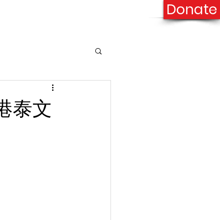
Donate
onation
Contact Us
香港泰文