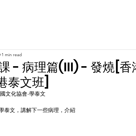
Latest News
Support Us
Member Areas
Shop
D
0
1 min read
 - 病理篇(III) - 發燒[
港泰文班]
泰國文化協會-學泰文
學泰文，講解下一些病理，介紹