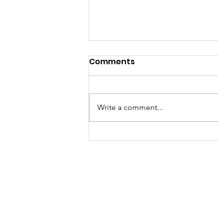
Comments
Write a comment...
當你以為買嘅只係一張泰國數
據卡，其實你買緊一份「文化
傳承」