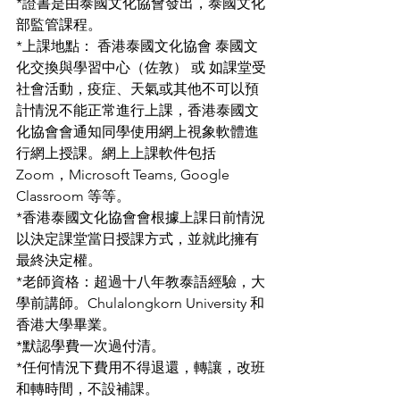
*證書是由泰國文化協會發出，泰國文化
部監管課程。
*上課地點： 香港泰國文化協會 泰國文
化交換與學習中心（佐敦） 或 如課堂受
社會活動，疫症、天氣或其他不可以預
計情況不能正常進行上課，香港泰國文
化協會會通知同學使用網上視象軟體進
行網上授課。網上上課軟件包括 
Zoom，Microsoft Teams, Google 
Classroom 等等。
*香港泰國文化協會會根據上課日前情況
以決定課堂當日授課方式，並就此擁有
最終決定權。
*老師資格：超過十八年教泰語經驗，大
學前講師。Chulalongkorn University 和
香港大學畢業。
*默認學費一次過付清。
*任何情況下費用不得退還，轉讓，改班
和轉時間，不設補課。