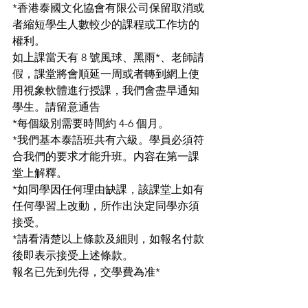
*香港泰國文化協會有限公司保留取消或
者縮短學生人數較少的課程或工作坊的
權利。
如上課當天有 8 號風球、黑雨*、老師請
假，課堂將會順延一周或者轉到網上使
用視象軟體進行授課，我們會盡早通知
學生。請留意通告
*每個級別需要時間約 4-6 個月。
*我們基本泰語班共有六級。學員必須符
合我們的要求才能升班。内容在第一課
堂上解釋。
*如同學因任何理由缺課，該課堂上如有
任何學習上改動，所作出決定同學亦須
接受。
*請看清楚以上條款及細則，如報名付款
後即表示接受上述條款。
報名已先到先得，交學費為准*