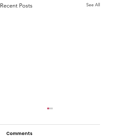
See All
Recent Posts
尋找泰國味道之
仔）ขนมครกใบเต
สิงคโปร์#tcahk
Comments
https://www.faceb