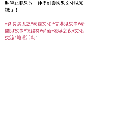
唔單止聽鬼故，仲學到泰國鬼文化嘅知
識呢！
#會長講鬼故
#泰國文化
#香港鬼故事
#泰
國鬼故事
#祝福符
#碟仙
#驚嚇之夜
#文化
交流
#地道活動
"