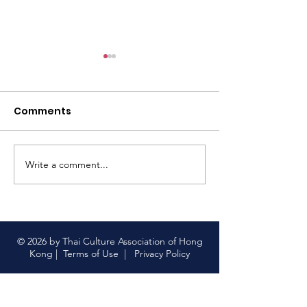
尋找泰國味道之
仔）ขนมครกใบเต
สิงคโปร์#tcahk
Comments
https://www.faceb
#thaiculture
63
#尋找泰國味道 
菜 顯示較少
Write a comment...
【限量版泰國上網卡｜中
國聯通 x 香港泰國文化協
會】
© 2026 by Thai Culture Association of Hong
Kong |
Terms of Use
|
Privacy Policy