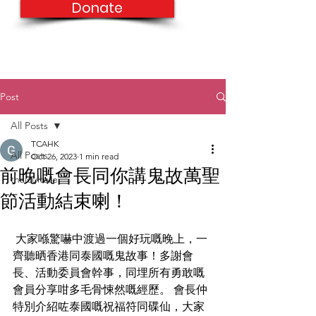
Donate
Post
All Posts
TCAHK
All Posts
Oct 26, 2023
1 min read
前晚嘅會長同你講鬼故萬聖
thaiculture
節活動結束喇！
 大家喺驚嚇中渡過一個好玩嘅晚上，一
齊聽晒香港同泰國嘅鬼故事！多謝會
長、活動委員會幹事，同埋所有勇敢嘅
會員分享咁多毛骨悚然嘅經歷。 會長仲
特別介紹咗泰國嘅祝福符同碟仙，大家