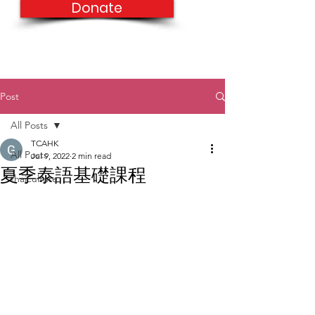
Donate
Post
All Posts
TCAHK
All Posts
Jul 9, 2022
2 min read
夏季泰語基礎課程
thaiculture