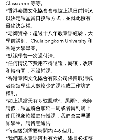
Classroom 等等。
*香港泰國文化協會會根據上課日前情況
以決定課堂當日授課方式，並就此擁有
最終決定權。
*老師資格：超過十八年教泰語經驗，大
學前講師。Chulalongkorn University 和
香港大學畢業。
*默認學費一次過付清。
*任何情況下費用不得退還，轉讓，改班
和轉時間，不設補課。
*香港泰國文化協會有限公司保留取消或
者縮短學生人數較少的課程或工作坊的
權利。
*如上課當天有 8 號風球*、黑雨*、老師
請假，課堂將會順延一周或者轉到網上
使用視象軟體進行授課，我們會盡早通
知學生。請留意通告
*每個級別需要時間約 4-6 個月。
*我們基本泰語班共有六級。學員必須符