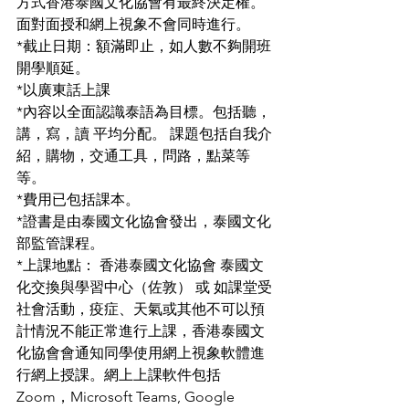
方式香港泰國文化協會有最終決定權。 
面對面授和網上視象不會同時進行。
*截止日期：額滿即止，如人數不夠開班
開學順延。
*以廣東話上課
*內容以全面認識泰語為目標。包括聽，
講，寫，讀 平均分配。 課題包括自我介
紹，購物，交通工具，問路，點菜等
等。
*費用已包括課本。
*證書是由泰國文化協會發出，泰國文化
部監管課程。
*上課地點： 香港泰國文化協會 泰國文
化交換與學習中心（佐敦） 或 如課堂受
社會活動，疫症、天氣或其他不可以預
計情況不能正常進行上課，香港泰國文
化協會會通知同學使用網上視象軟體進
行網上授課。網上上課軟件包括 
Zoom，Microsoft Teams, Google 