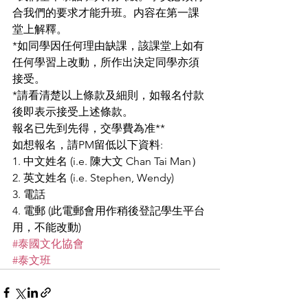
合我們的要求才能升班。内容在第一課
堂上解釋。
*如同學因任何理由缺課，該課堂上如有
任何學習上改動，所作出決定同學亦須
接受。
*請看清楚以上條款及細則，如報名付款
後即表示接受上述條款。
報名已先到先得，交學費為准**
如想報名，請PM留低以下資料:
1. 中文姓名 (i.e. 陳大文 Chan Tai Man）
2. 英文姓名 (i.e. Stephen, Wendy)
3. 電話
4. 電郵 (此電郵會用作稍後登記學生平台
用，不能改動)
#泰國文化協會
#泰文班