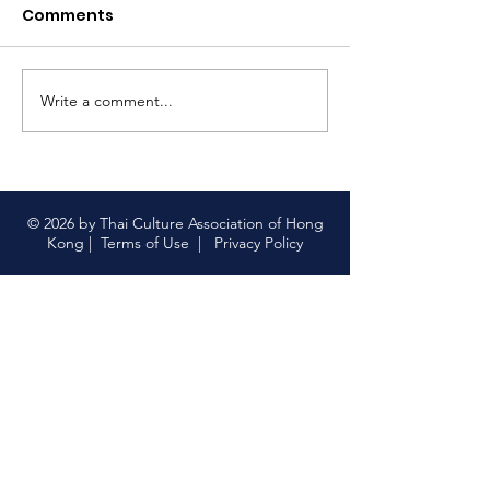
สิงคโปร์#tcahk
Comments
https://www.faceb
#thaiculture
63
#尋找泰國味道 
菜 顯示較少
Write a comment...
【限量版泰國上網卡｜中
國聯通 x 香港泰國文化協
會】
© 2026 by Thai Culture Association of Hong
Kong |
Terms of Use
|
Privacy Policy