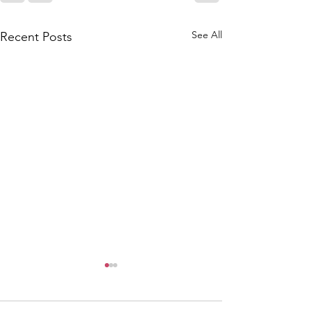
See All
Recent Posts
尋找泰國味道之
仔）ขนมครกใบเต