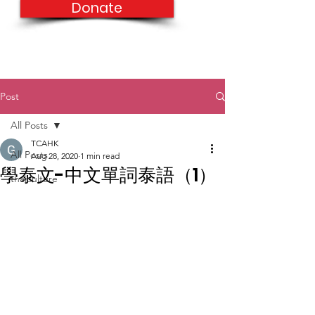
Donate
Post
All Posts
TCAHK
All Posts
Aug 28, 2020
1 min read
學泰文-中文單詞泰語（1）
thaiculture