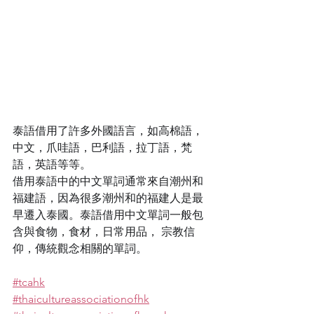
泰語借用了許多外國語言，如高棉語，
中文，爪哇語，巴利語，拉丁語，梵
語，英語等等。
借用泰語中的中文單詞通常來自潮州和
福建語，因為很多潮州和的福建人是最
早遷入泰國。泰語借用中文單詞一般包
含與食物，食材，日常用品， 宗教信
仰，傳統觀念相關的單詞。
#tcahk
#thaicultureassociationofhk