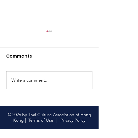
尋找泰國味道之
仔）ขนมครกใบเต
สิงคโปร์#tcahk
Comments
https://www.faceb
#thaiculture
63
#尋找泰國味道 
菜 顯示較少
Write a comment...
【限量版泰國上網卡｜中
國聯通 x 香港泰國文化協
會】
© 2026 by Thai Culture Association of Hong
Kong |
Terms of Use
|
Privacy Policy