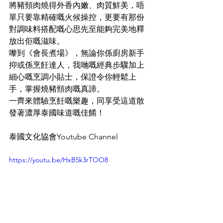
將豬頸肉燒得外香內嫩、肉質鮮美，唔
單只要靠精確嘅火候操控，更要有那份
對調味料搭配嘅心思先至能夠完美地釋
放出佢嘅滋味。
嚟到《會長煮場》，無論你係廚房新手
抑或係烹飪達人，我哋嘅經典步驟加上
細心嘅烹調小貼士，保證令你輕鬆上
手，掌握燒豬頸肉嘅真諦。
一齊來體驗烹飪嘅樂趣，同享受這道散
發著濃厚泰國味道嘅佳餚！
泰國文化協會Youtube Channel
https://youtu.be/HxB5k3rTOO8