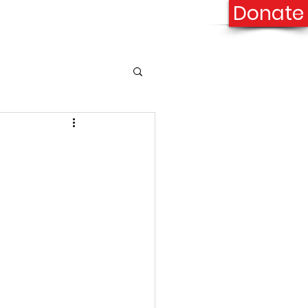
Donate
onation
Contact Us