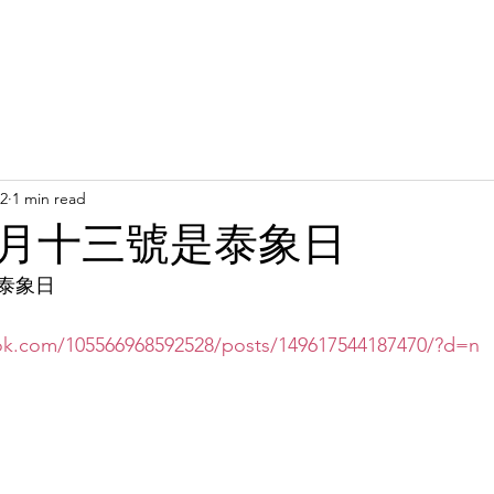
Latest News
Support Us
Member Areas
Shop
D
22
1 min read
月十三號是泰象日
泰象日
ok.com/105566968592528/posts/149617544187470/?d=n