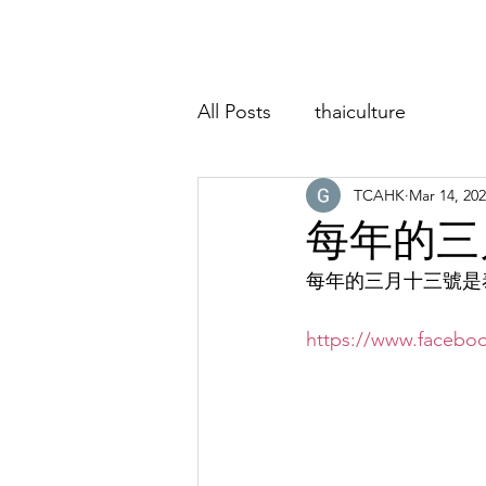
Home
About
Classes
Event
All Posts
thaiculture
TCAHK
Mar 14, 20
每年的三
每年的三月十三號是
https://www.facebo