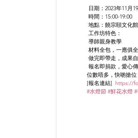
 日期：2023年11月1
 時間：15:00-19:00 
 地點：饒宗頤文化館
 工作坊特色：
 導師親身教學
 材料全包，一應俱
 做完即帶走，成果
 報名即捐款，愛心
位數唔多，快啲搶位
[報名連結]  
https://
#水燈節
#鮮花水燈