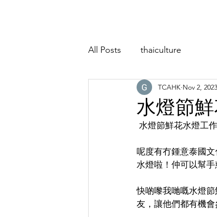
Home
About
Classes
Event
All Posts
thaiculture
TCAHK
Nov 2, 202
水燈節鮮
 水燈節鮮花水燈工作
呢度有冇鍾意泰國文
水燈啦！仲可以幫手
快啲嚟我哋嘅水燈節
友，讓他們都有機會