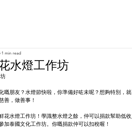
Latest News
Support Us
Member Areas
Shop
D
3
1 min read
花水燈工作坊
坊 
化嘅朋友？水燈節快啦，你準備好咗未呢？想夠特別，就
慈善，做善事！
鮮花水燈工作坊！學識整水燈之餘，仲可以捐款幫助低收
參加泰國文化工作坊。你嘅捐款仲可以扣稅喔！