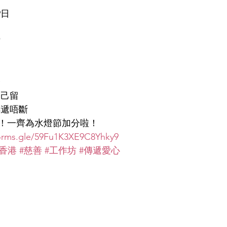
9日 
 
全
自己留
傳遞唔斷
！一齊為水燈節加分啦！
forms.gle/59Fu1K3XE9C8Yhky9
#香港
#慈善
#工作坊
#傳遞愛心