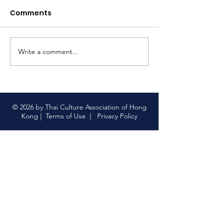
สิงคโปร์#tcahk
Comments
https://www.faceb
#thaiculture
63
#尋找泰國味道 
菜 顯示較少
Write a comment...
【限量版泰國上網卡｜中
國聯通 x 香港泰國文化協
會】
© 2026 by Thai Culture Association of Hong
Kong |
Terms of Use
|
Privacy Policy