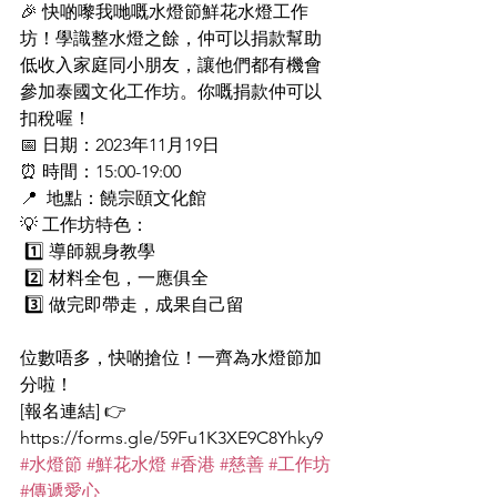
🎉 快啲嚟我哋嘅水燈節鮮花水燈工作
坊！學識整水燈之餘，仲可以捐款幫助
低收入家庭同小朋友，讓他們都有機會
參加泰國文化工作坊。你嘅捐款仲可以
扣稅喔！
📅 日期：2023年11月19日 
⏰ 時間：15:00-19:00 
📍  地點：饒宗頤文化館 
💡 工作坊特色：
 1️⃣ 導師親身教學
 2️⃣ 材料全包，一應俱全
 3️⃣ 做完即帶走，成果自己留
位數唔多，快啲搶位！一齊為水燈節加
分啦！
[報名連結] 👉 
https://forms.gle/59Fu1K3XE9C8Yhky9
#水燈節
#鮮花水燈
#香港
#慈善
#工作坊
#傳遞愛心