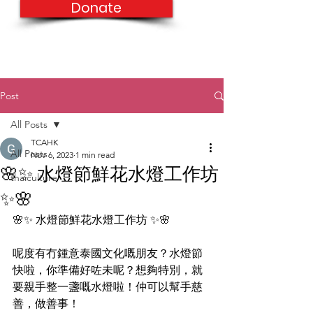
Donate
Post
All Posts
TCAHK
All Posts
Nov 6, 2023
1 min read
🌸✨ 水燈節鮮花水燈工作坊
thaiculture
✨🌸
🌸✨ 水燈節鮮花水燈工作坊 ✨🌸
呢度有冇鍾意泰國文化嘅朋友？水燈節
快啦，你準備好咗未呢？想夠特別，就
要親手整一盞嘅水燈啦！仲可以幫手慈
善，做善事！