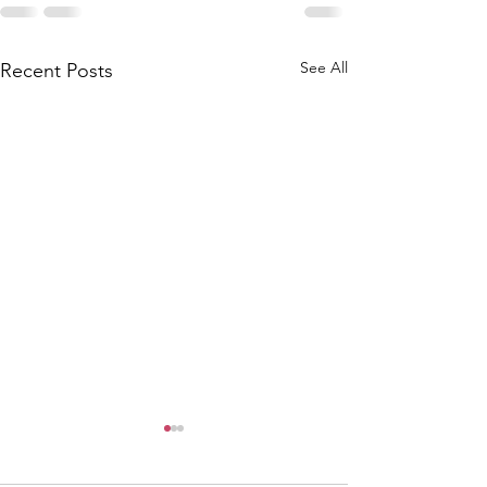
See All
Recent Posts
尋找泰國味道之
仔）ขนมครกใบเต