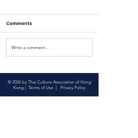
尋找泰國味道之
仔）ขนมครกใบเต
สิงคโปร์#tcahk
Comments
https://www.faceb
#thaiculture
63
#尋找泰國味道 
菜 顯示較少
Write a comment...
【限量版泰國上網卡｜中
國聯通 x 香港泰國文化協
會】
© 2026 by Thai Culture Association of Hong
Kong |
Terms of Use
|
Privacy Policy