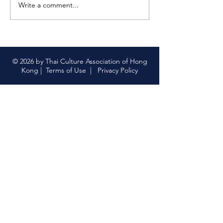
菜 顯示較少
Write a comment...
【限量版泰國上網卡｜中
國聯通 x 香港泰國文化協
會】
© 2026 by Thai Culture Association of Hong
Kong |
Terms of Use
|
Privacy Policy