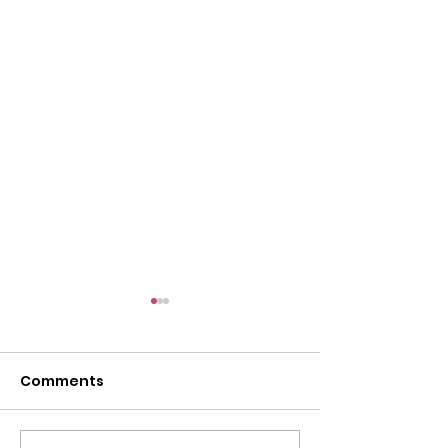
尋找泰國味道之
仔）ขนมครกใบเต
สิงคโปร์#tcahk
Comments
https://www.faceb
#thaiculture
63
#尋找泰國味道 