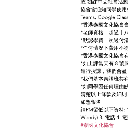
或 如課堂受社會活
協會會通知同學使用網上
Teams, Google Cl
*香港泰國文化協會
*老師資格：超過十八年教
*默認學費一次過付清
*任何情況下費用不
*香港泰國文化協會
*如上課當天有 8 
進行授課，我們會盡早
*我們基本泰語班共
*如同學因任何理由
清楚以上條款及細則
如想報名
請PM留低以下資料: 1. 中
Wendy) 3. 電話
#泰國文化協會