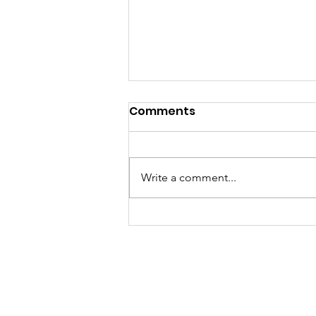
Comments
Write a comment...
當你以為買嘅只係一張泰國數
據卡，其實你買緊一份「文化
傳承」