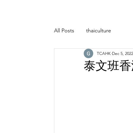
Home
About
Classes
Event
All Posts
thaiculture
TCAHK
Dec 5, 202
泰文班香