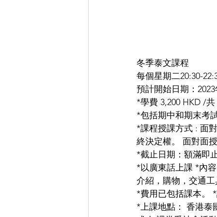
冬季泰文課程
每個星期二20:30-22:3
預計開始日期：2023年 
*學費 3,200 HKD 
*包括期中和期末考
*課程授課方式 : 
終決定權。 面對面
*截止日期：額滿即
*以廣東話上課 *
介紹，購物，交通工
*費用已包括課本。
*上課地點： 香港泰