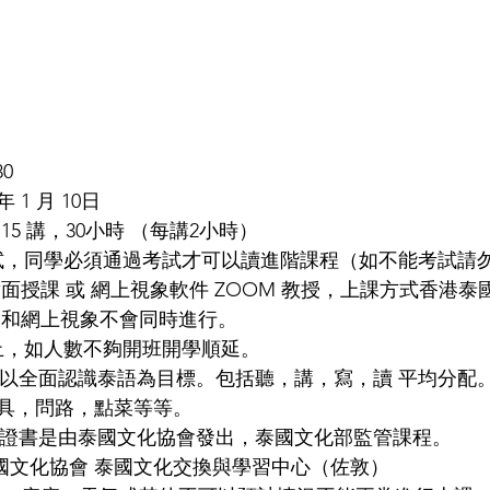
0 
1 月 10日 
/共 15 講，30小時 （每講2小時） 
試，同學必須通過考試才可以讀進階課程（如不能考試請
面對面授課 或 網上視象軟件 ZOOM 教授，上課方式香港
授和網上視象不會同時進行。 
止，如人數不夠開班開學順延。 
內容以全面認識泰語為目標。包括聽，講，寫，讀 平均分配
具，問路，點菜等等。
 *證書是由泰國文化協會發出，泰國文化部監管課程。 
國文化協會 泰國文化交換與學習中心（佐敦） 