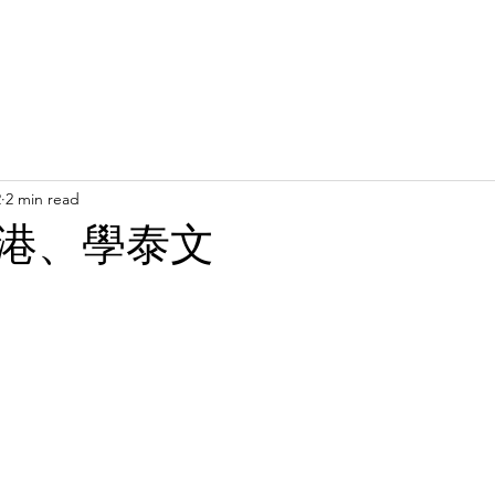
Latest News
Support Us
Member Areas
Shop
D
2
2 min read
港、學泰文