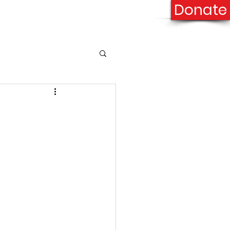
Donate
onation
Contact Us