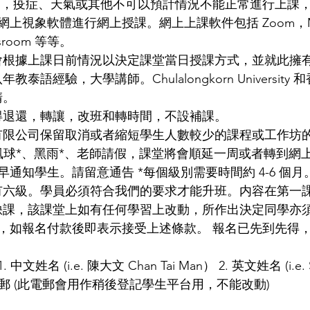
動，疫症、天氣或其他不可以預計情況不能正常進行上課
視象軟體進行網上授課。網上上課軟件包括 Zoom，Micr
assroom 等等。 
會根據上課日前情況以決定課堂當日授課方式，並就此擁有
泰語經驗，大學講師。Chulalongkorn University
。 
得退還，轉讓，改班和轉時間，不設補課。 
有限公司保留取消或者縮短學生人數較少的課程或工作坊的
號風球*、黑雨*、老師請假，課堂將會順延一周或者轉到網
通知學生。請留意通告 *每個級別需要時間約 4-6 個月。
有六級。學員必須符合我們的要求才能升班。内容在第一課
缺課，該課堂上如有任何學習上改動，所作出決定同學亦須
，如報名付款後即表示接受上述條款。 報名已先到先得，交
文姓名 (i.e. 陳大文 Chan Tai Man） 2. 英文姓名 (i.e. S
 4. 電郵 (此電郵會用作稍後登記學生平台用，不能改動)