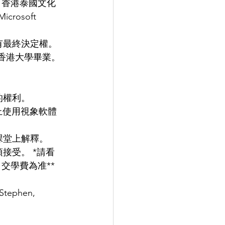
，香港泰國文化
osoft 
最終決定權。 
 和香港大學畢業。 
權利。 
上使用視象軟體
 
堂上解釋。 
接受。 *請看
學費為准** 
tephen, 