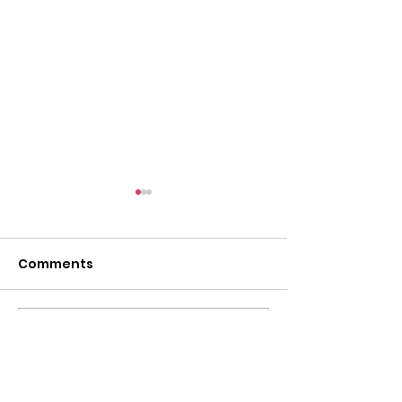
尋找泰國味道之
仔）ขนมครกใบเต
สิงคโปร์#tcahk
Comments
https://www.faceb
#thaiculture
63
#尋找泰國味道 
菜 顯示較少
Write a comment...
【限量版泰國上網卡｜中
國聯通 x 香港泰國文化協
會】