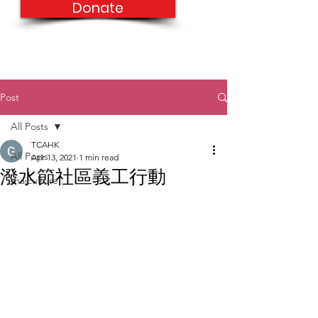
Donate
Post
All Posts
TCAHK
All Posts
Apr 13, 2021
1 min read
潑水節社區義工行動
thaiculture