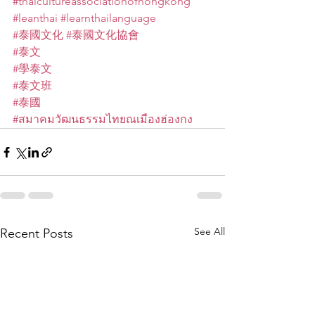
#thaicultureassociationofhongkong
#leanthai
#learnthailanguage
#泰國文化
#泰國文化協會
#泰文
#學泰文
#泰文班
#泰國
#สมาคมวัฒนธรรมไทยณเมืองฮ่องกง
See All
Recent Posts