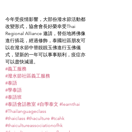
今年受疫情影響，大部份潑水節活動都
改變形式，協會會長好榮幸受Thai 
Regional Alliance 邀請，替佢地將佛像
進行插花，經過修飾，泰國社區朋友可
以在潑水節中替靚靚玉佛進行玉佛儀
式，望新的一年可以事事順利，疫症亦
可以盡快減退。
#義工服務
#潑水節社區義工服務
#泰語
#學泰語
#泰語班
#泰語會話教室
#自學泰文
#learnthai
#Thailanguageclass
#thaiclass
#thaculture
#tcahk
#thaicultureassociationofhk