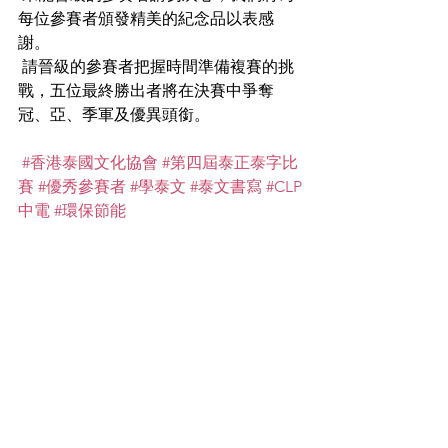
每位參賽者頒發精美的紀念品以表感
謝。
 請晉級的參賽者把握時間準備複賽的挑
戰，五位最終勝出者將在決賽中爭奪
冠、亞、季軍及優異頭銜。
#香港泰國文化協會
#第四屆泰正泰字比
賽
#優秀參賽者
#學泰文
#泰文書寫
#CLP
中電
#環保節能