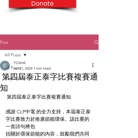
Donate
Post
All Posts
TCAHK
All Posts
Jul 21, 2024
1 min read
第四屆泰正泰字比賽複賽通
thaiculture
知
 第四屆泰正泰字比賽複賽通知
感謝 CLP中電 的全力支持，本屆泰正泰
字比賽致力於推廣節能環保。該比賽的
一首詩句將包
括關於環保節能的內容，鼓勵我們共同