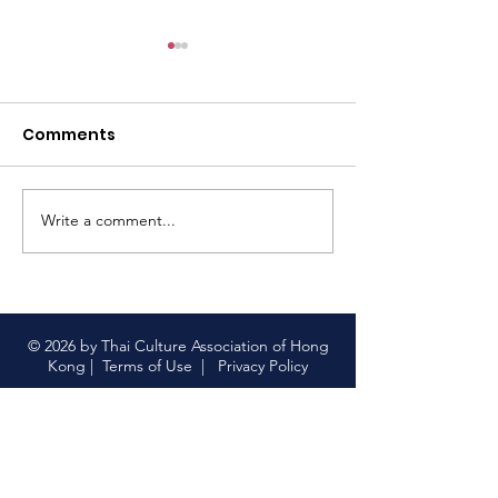
尋找泰國味道之
仔）ขนมครกใบเต
สิงคโปร์#tcahk
Comments
https://www.faceb
#thaiculture
63
#尋找泰國味道 
菜 顯示較少
Write a comment...
【限量版泰國上網卡｜中
國聯通 x 香港泰國文化協
會】
© 2026 by Thai Culture Association of Hong
Kong |
Terms of Use
|
Privacy Policy