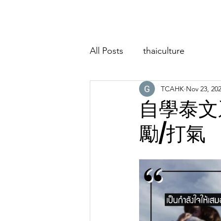
Home
About
Classes
Event
All Posts
thaiculture
TCAHK
Nov 23, 20
自學泰文
勵/打氣