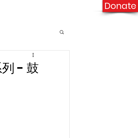
Donate
onation
Contact Us
 - 鼓