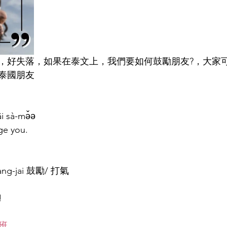
，好失落，如果在泰文上，我們要如何鼓勵朋友?，大家
泰國朋友
i sà-mə̌ə
ge you.
-lang-jai 鼓勵/ 打氣
!
班