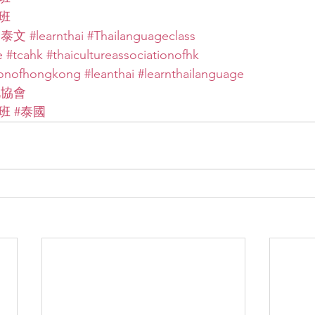
班
學泰文
#learnthai
#Thailanguageclass
e
#tcahk
#thaicultureassociationofhk
tionofhongkong
#leanthai
#learnthailanguage
化協會
班
#泰國