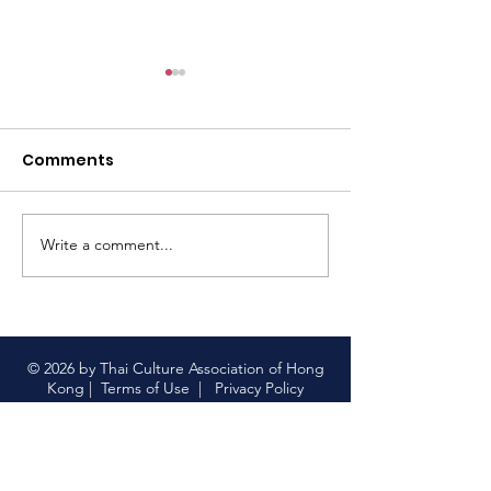
尋找泰國味道之
仔）ขนมครกใบเต
สิงคโปร์#tcahk
Comments
https://www.faceb
#thaiculture
63
#尋找泰國味道 
菜 顯示較少
Write a comment...
【限量版泰國上網卡｜中
國聯通 x 香港泰國文化協
會】
© 2026 by Thai Culture Association of Hong
Kong |
Terms of Use
|
Privacy Policy