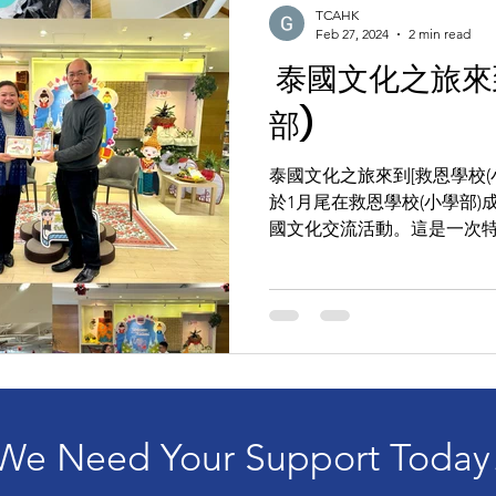
TCAHK
Feb 27, 2024
2 min read
泰國文化之旅來
部)
泰國文化之旅來到[救恩學校(
於1月尾在救恩學校(小學部
國文化交流活動。這是一次
解和交流，讓學生們能夠近
統。 活動亮點包括： 體驗
動感之美。...
We Need Your Support Today