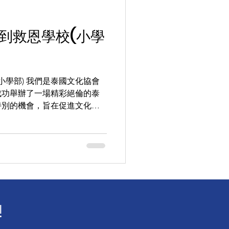
到救恩學校(小學
小學部) 我們是泰國文化協會
)成功舉辦了一場精彩絕倫的泰
特別的機會，旨在促進文化理
距離體驗泰國豐富的文化和傳
傳統泰國服飾，展現泰國文化的
!