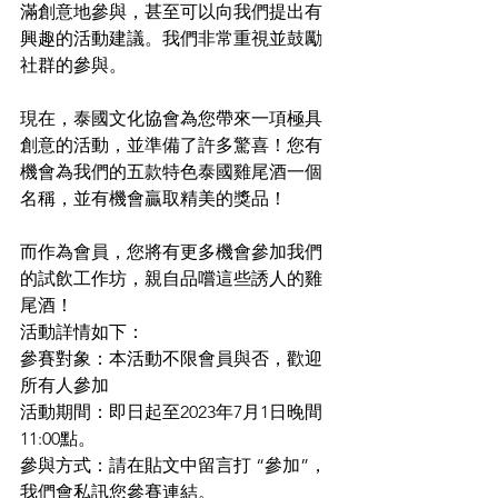
滿創意地參與，甚至可以向我們提出有
興趣的活動建議。我們非常重視並鼓勵
社群的參與。
現在，泰國文化協會為您帶來一項極具
創意的活動，並準備了許多驚喜！您有
機會為我們的五款特色泰國雞尾酒一個
名稱，並有機會贏取精美的獎品！
而作為會員，您將有更多機會參加我們
的試飲工作坊，親自品嚐這些誘人的雞
尾酒！
活動詳情如下：
參賽對象：本活動不限會員與否，歡迎
所有人參加
活動期間：即日起至2023年7月1日晚間
11:00點。
參與方式：請在貼文中留言打 “參加”，
我們會私訊您參賽連結。