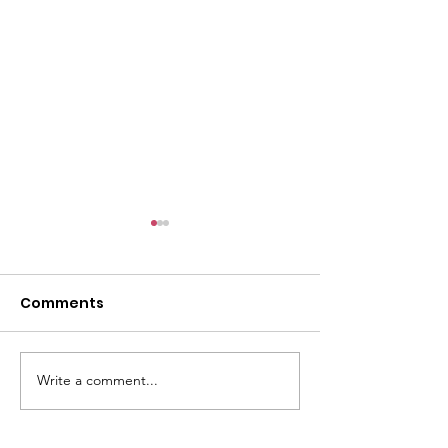
尋找泰國味道之
仔）ขนมครกใบเต
สิงคโปร์#tcahk
Comments
https://www.faceb
#thaiculture
63
#尋找泰國味道 
菜 顯示較少
Write a comment...
【限量版泰國上網卡｜中
國聯通 x 香港泰國文化協
會】