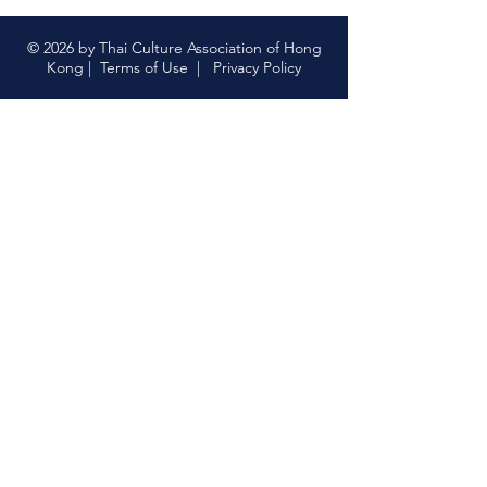
© 2026 by Thai Culture Association of Hong
Kong |
Terms of Use
|
Privacy Policy